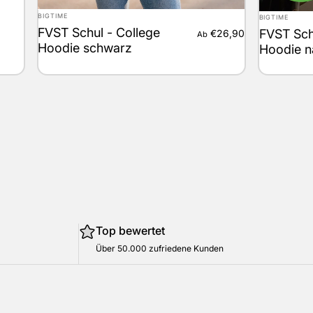
Anbieter:
Anbieter:
BIGTIME
BIGTIME
FVST Schul - College
FVST Sch
€26,90
Ab
Hoodie schwarz
Hoodie n
Top bewertet
Über 50.000 zufriedene Kunden