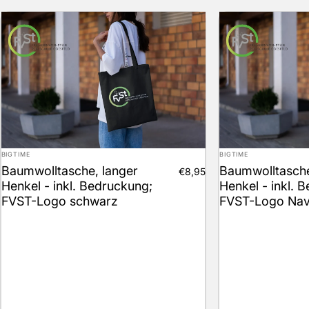
Anbieter:
Anbieter:
BIGTIME
BIGTIME
Baumwolltasche, langer
Baumwolltasche
€8,95
Henkel - inkl. Bedruckung;
Henkel - inkl. 
FVST-Logo schwarz
FVST-Logo Na