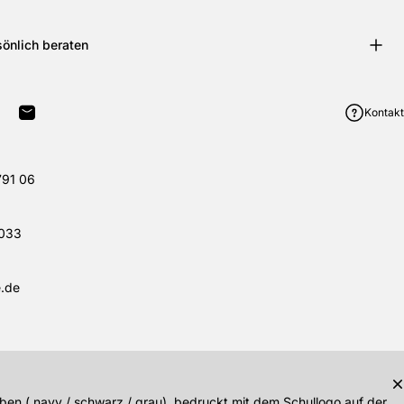
sönlich beraten
Kontakt
terest pinnen
uf WhatsApp teilen
Per E-Mail teilen
791 06
033
.de
rben ( navy / schwarz / grau), bedruckt mit dem Schullogo auf der