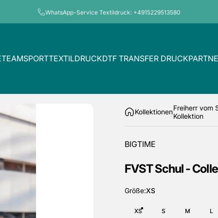
Pause Diashow
WhatsApp-Service Teamsport: 0155 657 791 06
E
TEAMSPORT
TEXTILDRUCK
DTF TRANSFER DRUCK
PARTN
TEAMSPORT
TEXTILDRUCK
DTF TRANSFER DRUCK
PARTNER
Freiherr vom 
Kollektionen
Kollektion
BIGTIME
FVST
Schul
-
Coll
Größe
Größe:
XS
XS
S
M
L