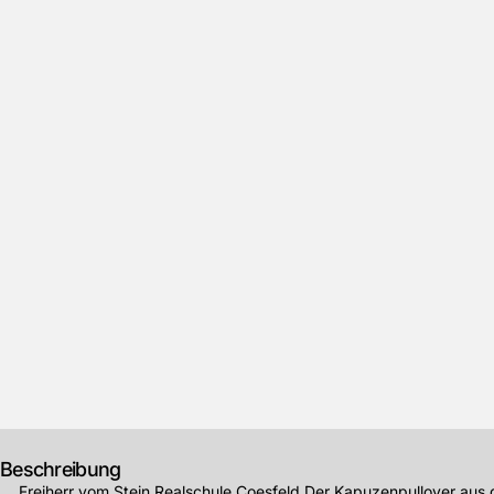
Beschreibung
Freiherr vom Stein Realschule Coesfeld
Der Kapuzenpullover aus d