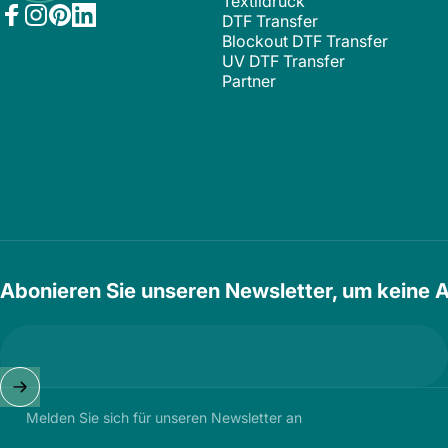
Textildruck
DTF Transfer
Facebook
Instagram
Pinterest
LinkedIn
Blockout DTF Transfer
UV DTF Transfer
Partner
Abonieren Sie unseren Newsletter, um keine 
Melden Sie sich für unseren Newsletter an
© 2026 Bigtime.de. Powered by Shopify