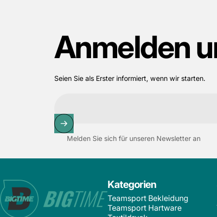
Anmelden
u
Seien Sie als Erster informiert, wenn wir starten.
Melden Sie sich für unseren Newsletter an
Bigtime.de
Kategorien
Teamsport Bekleidung
Teamsport Hartware