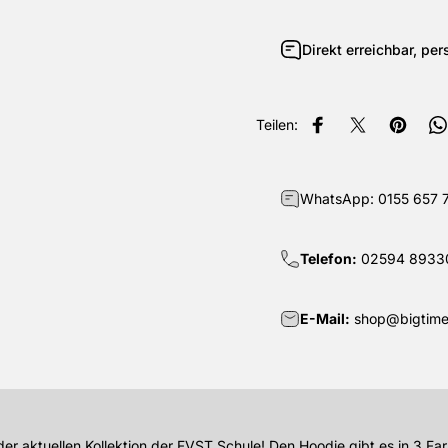
Direkt erreichbar, per
Teilen:
Auf Facebook teilen
Auf X teilen
Auf Pin
A
WhatsApp:
0155 657 
Telefon:
02594 8933
E-Mail:
shop@bigtime
er aktuellen Kollektion der FVST Schule!
Den Hoodie gibt es in 3 Fa