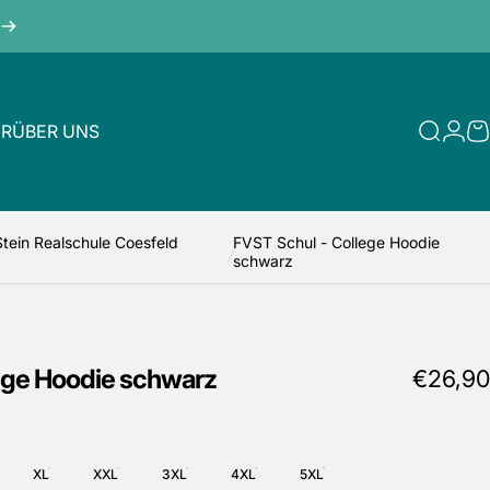
ER
ÜBER UNS
Suche
Logi
W
ÜBER UNS
Stein Realschule Coesfeld
FVST Schul - College Hoodie
schwarz
ege
Hoodie
schwarz
€26,90
XL
XXL
3XL
4XL
5XL