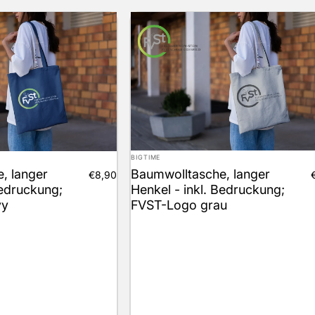
Anbieter:
BIGTIME
, langer
Baumwolltasche, langer
€8,90
Bedruckung;
Henkel - inkl. Bedruckung;
vy
FVST-Logo grau