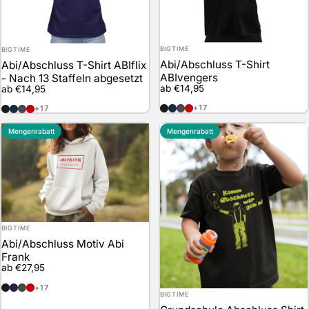
Anbieter:
Anbieter:
BIGTIME
BIGTIME
Abi/Abschluss T-Shirt
Abi/Abschluss T-Shirt ABIflix
ABIvengers
- Nach 13 Staffeln abgesetzt
ab €14,95
ab €14,95
schwarz
marineblau
anthrazit
rot
schwarz
marineblau
anthrazit
rot
+17
+17
Mengenrabatt
Mengenrabatt
Anbieter:
BIGTIME
Abi/Abschluss Motiv Abi
Frank
ab €27,95
schwarz
marineblau
anthrazit
rot
+17
Anbieter:
BIGTIME