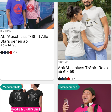
Anbieter:
BIGTIME
Abi/Abschluss T-Shirt Alle
Stars gehen ab
ab €14,95
schwarz
marineblau
anthrazit
rot
+17
Anbieter:
BIGTIME
Abi/Abschluss T-Shirt Relax
ab €14,95
schwarz
marineblau
anthrazit
rot
+17
Mengenrabatt
Mengenrabatt