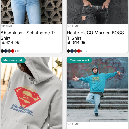
Anbieter:
Anbieter:
BIGTIME
BIGTIME
Abschluss - Schulname T-
Heute HUGO Morgen BOSS
Shirt
T-Shirt
ab €14,95
ab €14,95
schwarz
marineblau
anthrazit
rot
schwarz
marineblau
anthrazit
rot
+16
+16
Mengenrabatt
Mengenrabatt
Anbieter:
BIGTIME