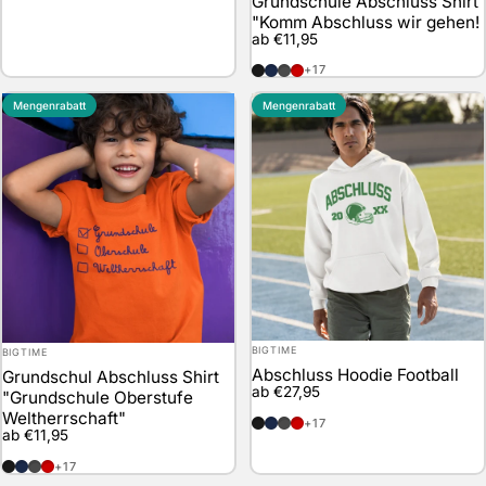
Grundschule Abschluss Shirt
"Komm Abschluss wir gehen!
ab €11,95
schwarz
marineblau
anthrazit
rot
+17
Mengenrabatt
Mengenrabatt
Anbieter:
Anbieter:
BIGTIME
BIGTIME
Abschluss Hoodie Football
Grundschul Abschluss Shirt
ab €27,95
"Grundschule Oberstufe
Weltherrschaft"
schwarz
marineblau
anthrazit
rot
+17
ab €11,95
schwarz
marineblau
anthrazit
rot
+17