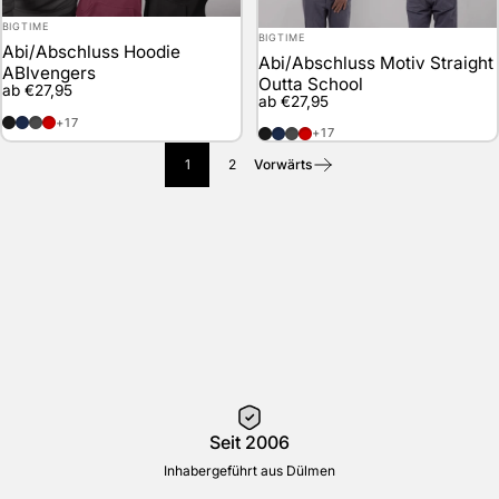
Anbieter:
BIGTIME
Anbieter:
BIGTIME
Abi/Abschluss Hoodie
Abi/Abschluss Motiv Straight
ABIvengers
Outta School
ab €27,95
ab €27,95
schwarz
marineblau
anthrazit
rot
+17
schwarz
marineblau
anthrazit
rot
+17
1
2
Vorwärts
Seit 2006
Inhabergeführt aus Dülmen