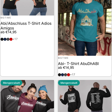
Anbieter:
BIGTIME
Abi/Abschluss T-Shirt Adios
Amigos
ab €14,95
schwarz
marineblau
anthrazit
rot
+17
Anbieter:
BIGTIME
Abi- T-Shirt AbuDhABI
ab €14,95
schwarz
marineblau
anthrazit
rot
+17
Mengenrabatt
Mengenrabatt