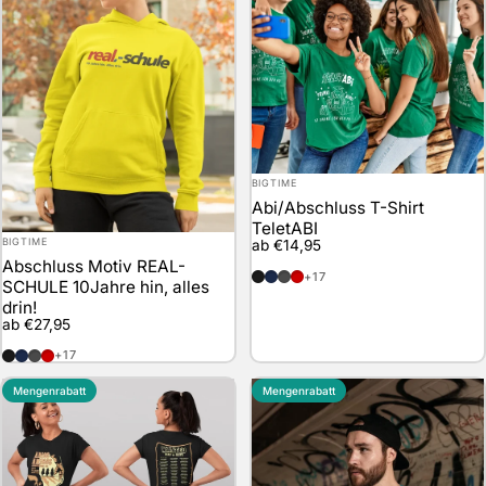
Anbieter:
BIGTIME
Abi/Abschluss T-Shirt
TeletABI
Anbieter:
BIGTIME
ab €14,95
Abschluss Motiv REAL-
schwarz
marineblau
anthrazit
rot
+17
SCHULE 10Jahre hin, alles
drin!
ab €27,95
schwarz
marineblau
anthrazit
rot
+17
Mengenrabatt
Mengenrabatt