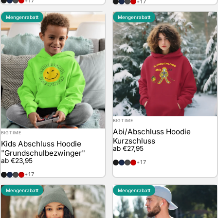
schwarz
marineblau
anthrazit
rot
+17
schwarz
marineblau
anthrazit
rot
+17
Mengenrabatt
Mengenrabatt
Anbieter:
BIGTIME
Abi/Abschluss Hoodie
Anbieter:
BIGTIME
Kurzschluss
Kids Abschluss Hoodie
ab €27,95
"Grundschulbezwinger"
ab €23,95
schwarz
marineblau
anthrazit
rot
+17
schwarz
marineblau
anthrazit
rot
+17
Mengenrabatt
Mengenrabatt