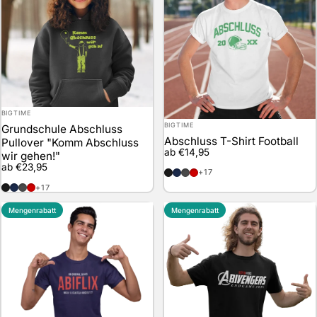
Anbieter:
BIGTIME
Anbieter:
BIGTIME
Grundschule Abschluss
Abschluss T-Shirt Football
Pullover "Komm Abschluss
ab €14,95
wir gehen!"
ab €23,95
schwarz
marineblau
anthrazit
rot
+17
schwarz
marineblau
anthrazit
rot
+17
Mengenrabatt
Mengenrabatt