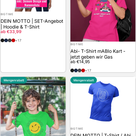
Anbieter:
BIGTIME
DEIN MOTTO | SET-Angebot
| Hoodie & T-Shirt
Verkaufspreis
ab €33,99
schwarz
marineblau
anthrazit
rot
+17
Anbieter:
BIGTIME
Abi- T-Shirt mABIo Kart -
jetzt geben wir Gas
ab €14,95
schwarz
marineblau
anthrazit
rot
+17
Mengenrabatt
Mengenrabatt
Anbieter:
BIGTIME
DEIN MOTTO | T-Shirt / Abi