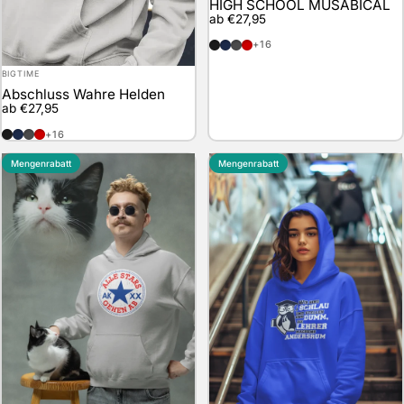
HIGH SCHOOL MUSABICAL
ab €27,95
schwarz
marineblau
anthrazit
rot
+16
Anbieter:
BIGTIME
Abschluss Wahre Helden
ab €27,95
schwarz
marineblau
anthrazit
rot
+16
Mengenrabatt
Mengenrabatt