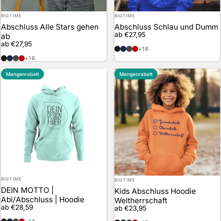
Anbieter:
Anbieter:
BIGTIME
BIGTIME
Abschluss Alle Stars gehen
Abschluss Schlau und Dumm
ab €27,95
ab
ab €27,95
schwarz
marineblau
anthrazit
rot
+16
schwarz
marineblau
anthrazit
rot
+16
Mengenrabatt
Mengenrabatt
Anbieter:
Anbieter:
BIGTIME
BIGTIME
DEIN MOTTO |
Kids Abschluss Hoodie
Abi/Abschluss | Hoodie
Weltherrschaft
ab €28,59
ab €23,95