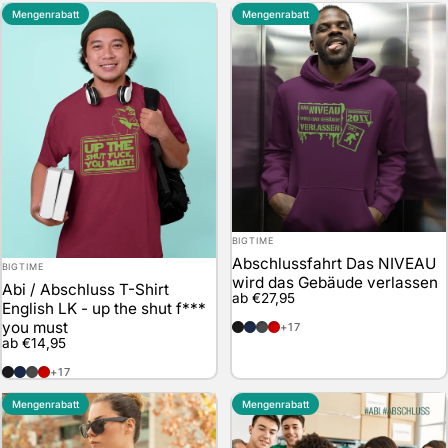
Mengenrabatt
Mengenrabatt
Anbieter:
BIGTIME
Abschlussfahrt Das NIVEAU
Anbieter:
BIGTIME
wird das Gebäude verlassen
Abi / Abschluss T-Shirt
ab €27,95
English LK - up the shut f***
schwarz
marineblau
anthrazit
rot
you must
+17
ab €14,95
schwarz
marineblau
anthrazit
rot
+17
Mengenrabatt
Mengenrabatt