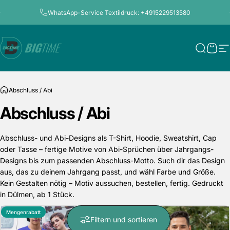
Direkt zum Inhalt
Pause Diashow
WhatsApp-Service Textildruck: +4915229513580
Bigtime.de
Suche
Ware
S
Abschluss / Abi
Abschluss
/
Abi
Abschluss- und Abi-Designs als T-Shirt, Hoodie, Sweatshirt, Cap
oder Tasse – fertige Motive von Abi-Sprüchen über Jahrgangs-
Designs bis zum passenden Abschluss-Motto. Such dir das Design
aus, das zu deinem Jahrgang passt, und wähl Farbe und Größe.
Kein Gestalten nötig – Motiv aussuchen, bestellen, fertig. Gedruckt
in Dülmen, ab 1 Stück.
Mengenrabatt
Mengenrabatt
Filtern und sortieren