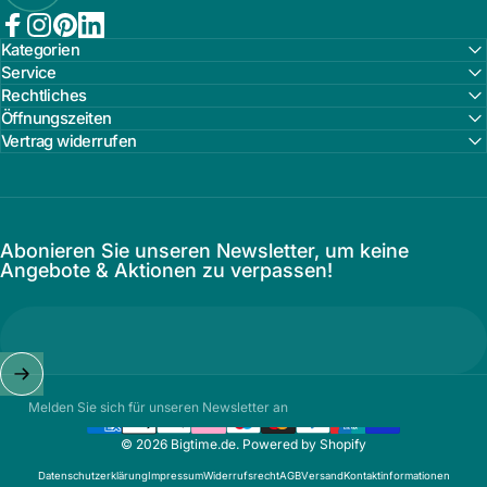
Facebook
Instagram
Pinterest
LinkedIn
Kategorien
Service
Rechtliches
Öffnungszeiten
Vertrag widerrufen
Abonieren Sie unseren Newsletter, um keine
Angebote & Aktionen zu verpassen!
Melden Sie sich für unseren Newsletter an
© 2026 Bigtime.de. Powered by Shopify
Datenschutzerklärung
Impressum
Widerrufsrecht
AGB
Versand
Kontaktinformationen