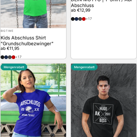
Abschluss
ab €12,99
schwarz
marineblau
anthrazit
rot
+17
Anbieter:
BIGTIME
Kids Abschluss Shirt
"Grundschulbezwinger"
ab €11,95
schwarz
marineblau
anthrazit
rot
+17
Mengenrabatt
Mengenrabatt