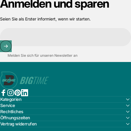
Anmelden
und
sparen
Seien Sie als Erster informiert, wenn wir starten.
Melden Sie sich für unseren Newsletter an
Bigtime.de
Facebook
Instagram
Pinterest
LinkedIn
Kategorien
Service
Rechtliches
Öffnungszeiten
Vertrag widerrufen