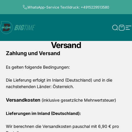
Direkt zum Inhalt
Pause Diashow
WhatsApp-Service Textildruck: +4915229513580
Bigtime.de
Suche
Ware
S
Versand
Zahlung und Versand
Es gelten folgende Bedingungen:
Die Lieferung erfolgt im Inland (Deutschland)
und in die
nachstehenden Länder
:
Österreich
.
Versandkosten
(inklusive gesetzliche Mehrwertsteuer)
Lieferungen im Inland (Deutschland):
Wir berechnen die Versandkosten pauschal mit 6,90 € pro