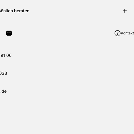
sönlich beraten
Kontakt
terest pinnen
uf WhatsApp teilen
Per E-Mail teilen
791 06
033
.de