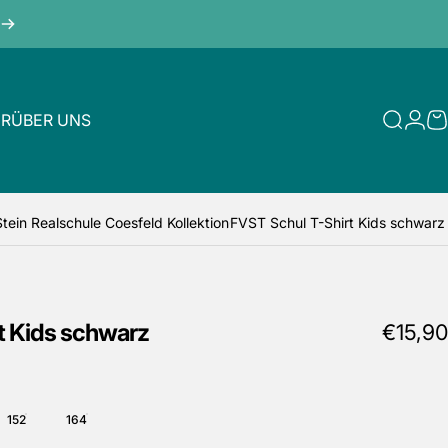
ER
ÜBER UNS
Suche
Logi
W
ÜBER UNS
tein Realschule Coesfeld Kollektion
FVST Schul T-Shirt Kids schwarz
t
Kids
schwarz
€15,90
152
164