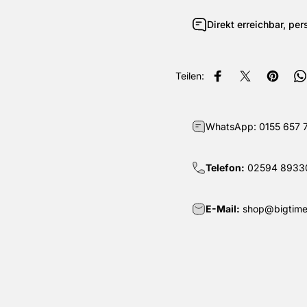
Direkt erreichbar, per
Teilen:
Auf Facebook teilen
Auf X teilen
Auf Pin
A
WhatsApp:
0155 657 
Telefon:
02594 8933
E-Mail:
shop@bigtime