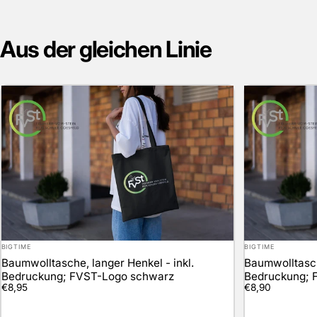
Aus
der
gleichen
Linie
Anbieter:
Anbieter:
BIGTIME
BIGTIME
Baumwolltasche, langer Henkel - inkl.
Baumwolltasch
Bedruckung; FVST-Logo schwarz
Bedruckung; 
€8,95
€8,90