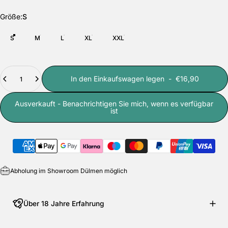
Größe
Größe:
S
S
M
L
XL
XXL
Anzahl
In den Einkaufswagen legen
-
€16,90
Ausverkauft - Benachrichtigen Sie mich, wenn es verfügbar
ist
Abholung im Showroom Dülmen möglich
Über 18 Jahre Erfahrung