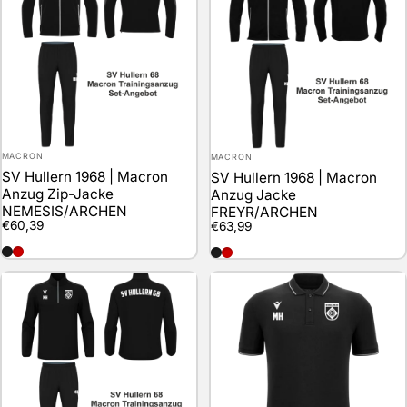
Anbieter:
Anbieter:
MACRON
MACRON
SV Hullern 1968 | Macron
SV Hullern 1968 | Macron
Anzug Zip-Jacke
Anzug Jacke
NEMESIS/ARCHEN
FREYR/ARCHEN
€60,39
€63,99
schwarz
rot
schwarz
rot