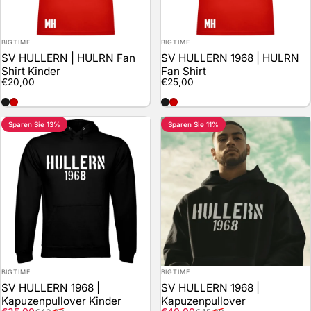
Anbieter:
Anbieter:
BIGTIME
BIGTIME
SV HULLERN | HULRN Fan
SV HULLERN 1968 | HULRN
Shirt Kinder
Fan Shirt
€20,00
€25,00
schwarz
rot
schwarz
rot
Sparen Sie 13%
Sparen Sie 11%
Anbieter:
Anbieter:
BIGTIME
BIGTIME
SV HULLERN 1968 |
SV HULLERN 1968 |
Kapuzenpullover Kinder
Kapuzenpullover