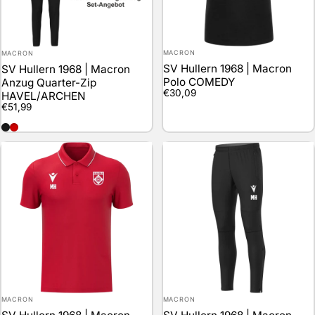
Anbieter:
Anbieter:
MACRON
MACRON
SV Hullern 1968 | Macron
SV Hullern 1968 | Macron
Polo COMEDY
Anzug Quarter-Zip
€30,09
HAVEL/ARCHEN
€51,99
schwarz
rot
Anbieter:
Anbieter:
MACRON
MACRON