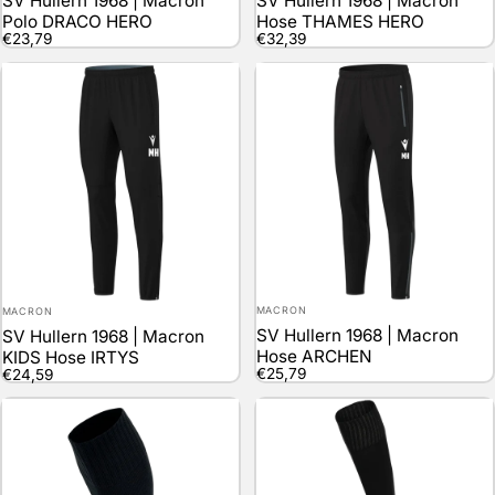
SV Hullern 1968 | Macron
SV Hullern 1968 | Macron
Polo DRACO HERO
Hose THAMES HERO
€23,79
€32,39
Anbieter:
Anbieter:
MACRON
MACRON
SV Hullern 1968 | Macron
SV Hullern 1968 | Macron
Hose ARCHEN
KIDS Hose IRTYS
€25,79
€24,59