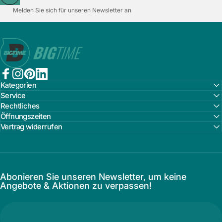
Melden Sie sich für unseren Newsletter an
Bigtime.de
Facebook
Instagram
Pinterest
LinkedIn
Kategorien
Service
Rechtliches
Öffnungszeiten
Vertrag widerrufen
Abonieren Sie unseren Newsletter, um keine
Angebote & Aktionen zu verpassen!