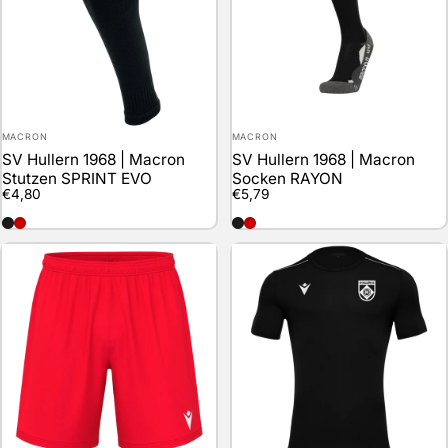
Anbieter:
Anbieter:
MACRON
MACRON
SV Hullern 1968 | Macron
SV Hullern 1968 | Macron
Stutzen SPRINT EVO
Socken RAYON
€4,80
€5,79
schwarz
rot
schwarz
rot