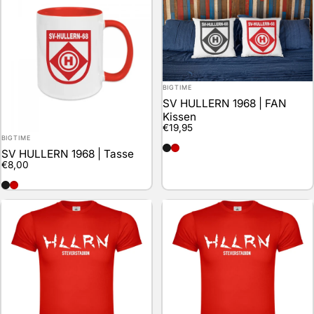
Anbieter:
BIGTIME
SV HULLERN 1968 | FAN
Kissen
€19,95
Anbieter:
BIGTIME
schwarz
rot
SV HULLERN 1968 | Tasse
€8,00
schwarz
rot