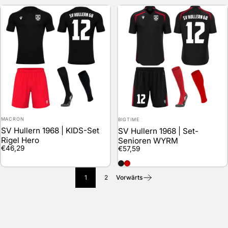
Anbieter:
Anbieter:
MACRON
BIGTIME
SV Hullern 1968 | KIDS-Set
SV Hullern 1968 | Set-
Rigel Hero
Senioren WYRM
€46,29
€57,59
schwarz
rot
1
2
Vorwärts