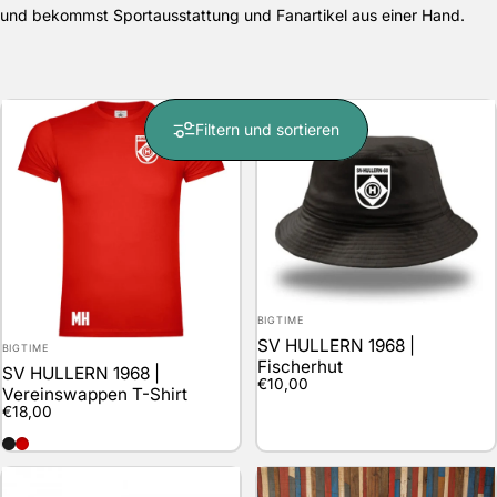
und bekommst Sportausstattung und Fanartikel aus einer Hand.
Filtern und sortieren
Anbieter:
BIGTIME
Anbieter:
SV HULLERN 1968 |
BIGTIME
Fischerhut
SV HULLERN 1968 |
€10,00
Vereinswappen T-Shirt
€18,00
schwarz
rot