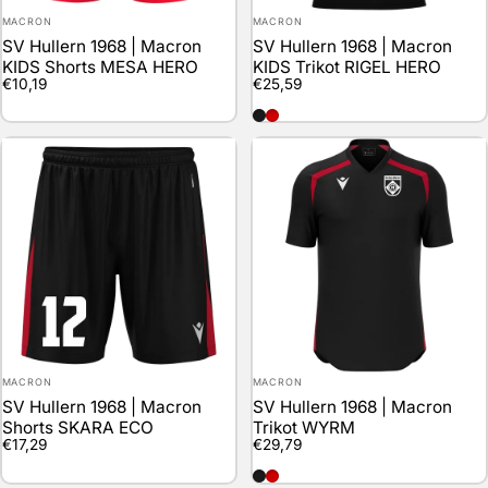
Anbieter:
Anbieter:
MACRON
MACRON
SV Hullern 1968 | Macron
SV Hullern 1968 | Macron
KIDS Shorts MESA HERO
KIDS Trikot RIGEL HERO
€10,19
€25,59
schwarz
rot
Anbieter:
Anbieter:
MACRON
MACRON
SV Hullern 1968 | Macron
SV Hullern 1968 | Macron
Shorts SKARA ECO
Trikot WYRM
€17,29
€29,79
schwarz
rot