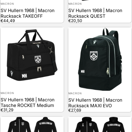
Anbieter:
Anbieter:
MACRON
MACRON
SV Hullern 1968 | Macron
SV Hullern 1968 | Macron
Rucksack TAKEOFF
Rucksack QUEST
€44,49
€20,50
Anbieter:
Anbieter:
MACRON
MACRON
SV Hullern 1968 | Macron
SV Hullern 1968 | Macron
Tasche ROCKET Medium
Rucksack MAXI EVO
€31,29
€27,69