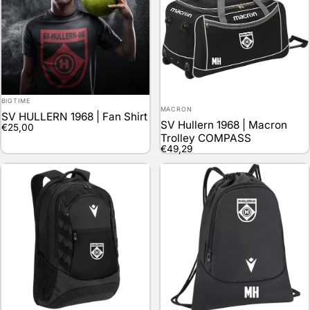
Anbieter:
BIGTIME
Anbieter:
MACRON
SV HULLERN 1968 | Fan Shirt
SV Hullern 1968 | Macron
€25,00
Trolley COMPASS
€49,29