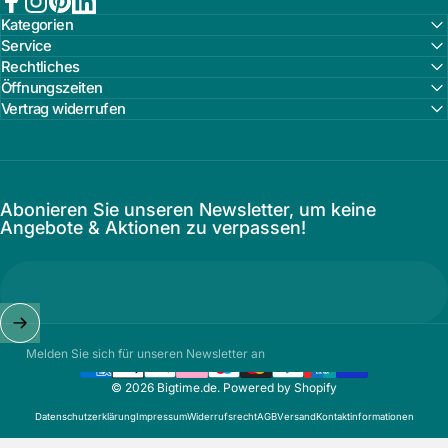
Facebook
Instagram
Pinterest
LinkedIn
Kategorien
Service
Rechtliches
Öffnungszeiten
Vertrag widerrufen
Abonieren Sie unseren Newsletter, um keine
Angebote & Aktionen zu verpassen!
Melden Sie sich für unseren Newsletter an
© 2026 Bigtime.de. Powered by Shopify
Datenschutzerklärung
Impressum
Widerrufsrecht
AGB
Versand
Kontaktinformationen