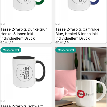
Anbieter:
Anbieter:
IVM
IVM
Tasse 2-farbig, Dunkelgrün,
Tasse 2-farbig, Camridge
Henkel & Innen inkl.
Blue, Henkel & Innen inkl.
individuellem Druck
individuellem Druck
ab €5,95
ab €5,95
Mengenrabatt
Mengenrabatt
Anbieter:
IVM
Tasse 2-farbig, Schwarz,