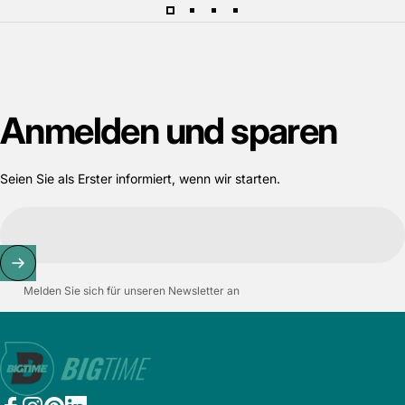
Anmelden
und
sparen
Seien Sie als Erster informiert, wenn wir starten.
Melden Sie sich für unseren Newsletter an
Bigtime.de