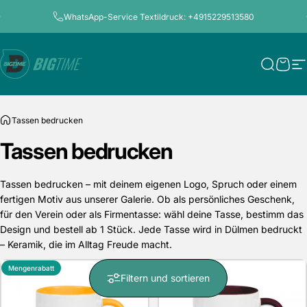
Direkt zum Inhalt
Pause Diashow
WhatsApp-Service Textildruck: +4915229513580
Bigtime.de
Suche
Ware
S
Tassen bedrucken
Tassen
bedrucken
Tassen bedrucken – mit deinem eigenen Logo, Spruch oder einem
fertigen Motiv aus unserer Galerie. Ob als persönliches Geschenk,
für den Verein oder als Firmentasse: wähl deine Tasse, bestimm das
Design und bestell ab 1 Stück. Jede Tasse wird in Dülmen bedruckt
– Keramik, die im Alltag Freude macht.
Mengenrabatt
Mengenrabatt
Filtern und sortieren