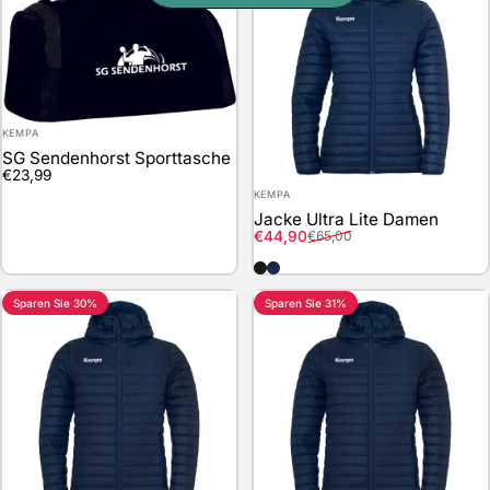
Anbieter:
KEMPA
SG Sendenhorst Sporttasche
€23,99
Anbieter:
KEMPA
Jacke Ultra Lite Damen
Verkaufspreis
Normaler Preis
€44,90
€65,00
schwarz
marine
Sparen Sie 30%
Sparen Sie 31%