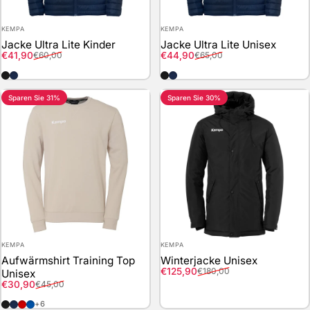
Anbieter:
Anbieter:
KEMPA
KEMPA
Jacke Ultra Lite Kinder
Jacke Ultra Lite Unisex
Verkaufspreis
Normaler Preis
Verkaufspreis
Normaler Preis
€41,90
€44,90
€60,00
€65,00
schwarz
marine
schwarz
marine
Sparen Sie 31%
Sparen Sie 30%
Anbieter:
Anbieter:
KEMPA
KEMPA
Aufwärmshirt Training Top
Winterjacke Unisex
Verkaufspreis
Normaler Preis
€125,90
€180,00
Unisex
Verkaufspreis
Normaler Preis
€30,90
€45,00
schwarz
marine
rot
royal
+6