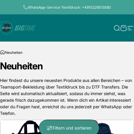
Direkt zum Inhalt
Pause Diashow
WhatsApp-Service Textildruck: +4915229513580
Bigtime.de
Suche
Ware
S
Neuheiten
Neuheiten
Hier findest du unsere neuesten Produkte aus allen Bereichen – von
Teamsport-Bekleidung über Textildruck bis zu DTF Transfers. Die
Seite wird automatisch aktualisiert, sodass du immer siehst, was
gerade frisch dazugekommen ist. Wenn dich ein Artikel interessiert
oder du Fragen hast, erreichst du uns jederzeit per WhatsApp oder
Telefon.
Sparen Sie 31%
Filtern und sortieren