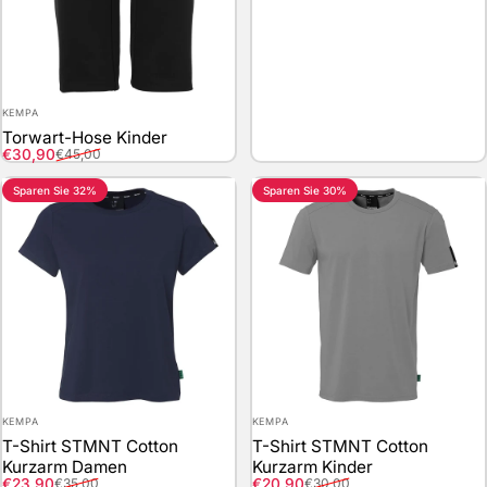
Anbieter:
KEMPA
Torwart-Hose Kinder
Verkaufspreis
Normaler Preis
€30,90
€45,00
Sparen Sie 32%
Sparen Sie 30%
Anbieter:
Anbieter:
KEMPA
KEMPA
T-Shirt STMNT Cotton
T-Shirt STMNT Cotton
Kurzarm Damen
Kurzarm Kinder
Verkaufspreis
Normaler Preis
Verkaufspreis
Normaler Preis
€23,90
€20,90
€35,00
€30,00