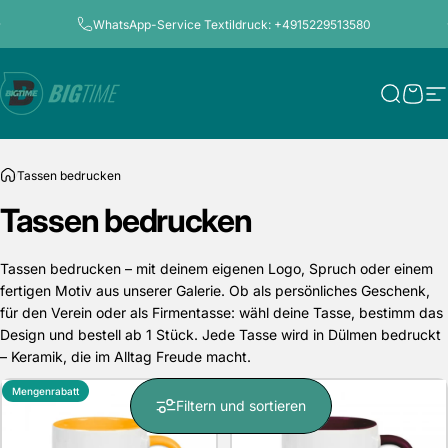
Direkt zum Inhalt
Pause Diashow
WhatsApp-Service Textildruck: +4915229513580
Bigtime.de
Suche
Ware
S
Tassen bedrucken
Tassen
bedrucken
Tassen bedrucken – mit deinem eigenen Logo, Spruch oder einem
fertigen Motiv aus unserer Galerie. Ob als persönliches Geschenk,
für den Verein oder als Firmentasse: wähl deine Tasse, bestimm das
Design und bestell ab 1 Stück. Jede Tasse wird in Dülmen bedruckt
– Keramik, die im Alltag Freude macht.
Mengenrabatt
Mengenrabatt
Filtern und sortieren