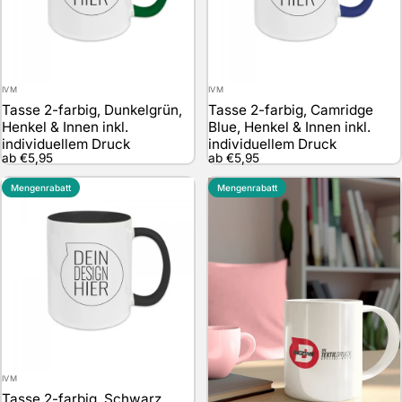
Anbieter:
Anbieter:
IVM
IVM
Tasse 2-farbig, Dunkelgrün,
Tasse 2-farbig, Camridge
Henkel & Innen inkl.
Blue, Henkel & Innen inkl.
individuellem Druck
individuellem Druck
ab €5,95
ab €5,95
Mengenrabatt
Mengenrabatt
Anbieter:
IVM
Tasse 2-farbig, Schwarz,