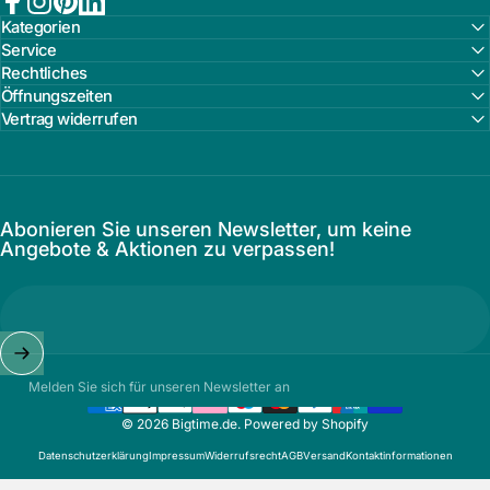
Facebook
Instagram
Pinterest
LinkedIn
Kategorien
Service
Rechtliches
Öffnungszeiten
Vertrag widerrufen
Abonieren Sie unseren Newsletter, um keine
Angebote & Aktionen zu verpassen!
Melden Sie sich für unseren Newsletter an
© 2026 Bigtime.de. Powered by Shopify
Datenschutzerklärung
Impressum
Widerrufsrecht
AGB
Versand
Kontaktinformationen