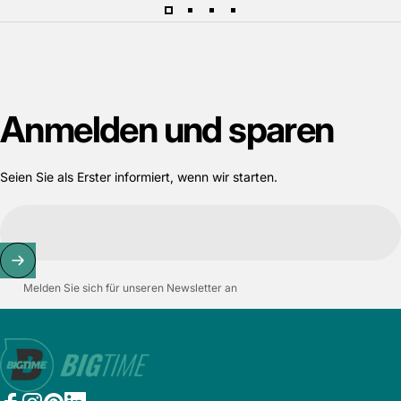
Anmelden
und
sparen
Seien Sie als Erster informiert, wenn wir starten.
Melden Sie sich für unseren Newsletter an
Bigtime.de