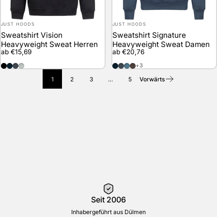
Anbieter:
Anbieter:
JUST HOODS
JUST HOODS
Sweatshirt Vision
Sweatshirt Signature
Heavyweight Sweat Herren
Heavyweight Sweat Damen
ab €15,69
ab €20,76
Deep Black
New French Navy
Solid Charcoal
Heather Grey
New French Navy
Solid Charcoal
Airforce Blue
Espresso
+3
1
2
3
…
5
Vorwärts
Seit 2006
Inhabergeführt aus Dülmen