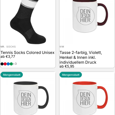
Anbieter:
Anbieter:
MR. SOCKS
IVM
Tennis Socks Colored Unisex
Tasse 2-farbig, Violett,
ab €3,77
Henkel & Innen inkl.
individuellem Druck
Black / White
Red / White
Blue / White
Green / White
+3
ab €5,95
Mengenrabatt
Mengenrabatt