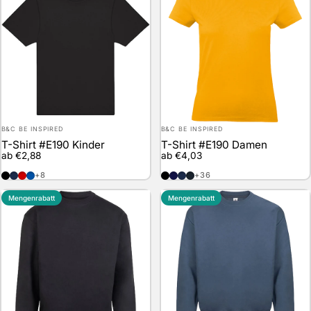
Anbieter:
Anbieter:
B&C BE INSPIRED
B&C BE INSPIRED
T-Shirt #E190 Kinder
T-Shirt #E190 Damen
ab €2,88
ab €4,03
Black
Navy
Red
Royal Blue
Black
Navy Blue
Navy
Used Black
+8
+36
Mengenrabatt
Mengenrabatt