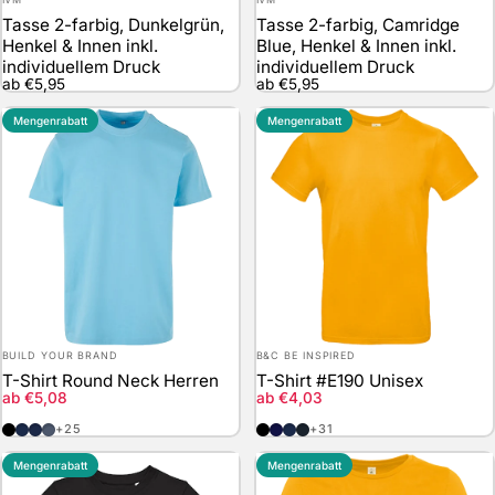
Tasse 2-farbig, Dunkelgrün,
Tasse 2-farbig, Camridge
Henkel & Innen inkl.
Blue, Henkel & Innen inkl.
individuellem Druck
individuellem Druck
ab €5,95
ab €5,95
Mengenrabatt
Mengenrabatt
Anbieter:
Anbieter:
BUILD YOUR BRAND
B&C BE INSPIRED
T-Shirt Round Neck Herren
T-Shirt #E190 Unisex
Verkaufspreis
Verkaufspreis
ab €5,08
ab €4,03
Black
Navy
Light Navy
Vintage Blue
Black
Navy Blue
Navy
Used Black
+25
+31
Mengenrabatt
Mengenrabatt