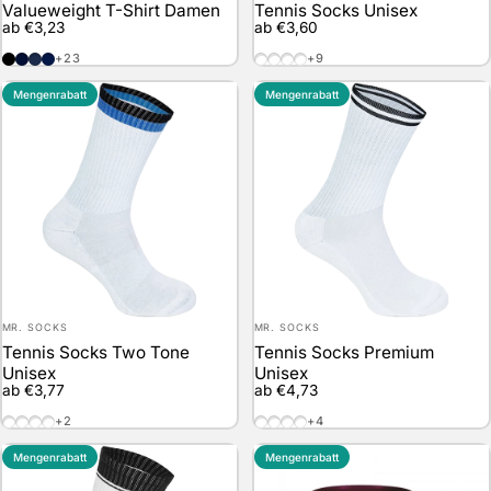
Valueweight T-Shirt Damen
Tennis Socks Unisex
ab €3,23
ab €3,60
Black
Deep Navy
Navy
Vintage Heather Navy
White / White
White / Black
White / Red
White / Blue
+23
+9
Mengenrabatt
Mengenrabatt
Anbieter:
Anbieter:
MR. SOCKS
MR. SOCKS
Tennis Socks Two Tone
Tennis Socks Premium
Unisex
Unisex
ab €3,77
ab €4,73
White / Black / Red
White / Black / Blue
White / Black / Green
White / Black / Yellow
White / White
White / Black
White / Navy
White / Red
+2
+4
Mengenrabatt
Mengenrabatt