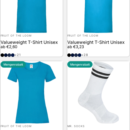
Anbieter:
Anbieter:
FRUIT OF THE LOOM
FRUIT OF THE LOOM
Valueweight T-Shirt Unisex
Valueweight T-Shirt Unisex
ab €2,60
ab €3,23
Black
Deep Navy
Navy
Vintage Heather Navy
Black
Deep Navy
Navy
Vintage Heather Navy
+21
+28
Mengenrabatt
Mengenrabatt
Anbieter:
Anbieter:
FRUIT OF THE LOOM
MR. SOCKS