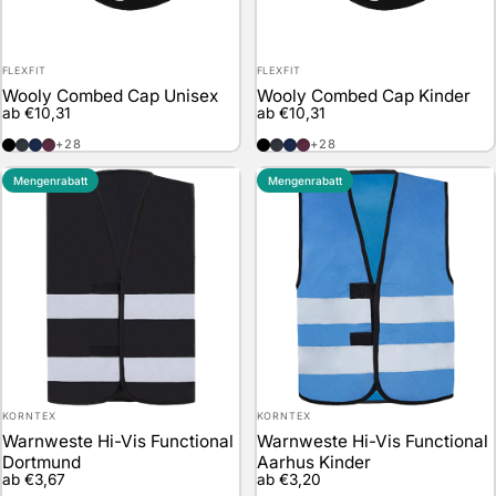
Anbieter:
Anbieter:
FLEXFIT
FLEXFIT
Wooly Combed Cap Unisex
Wooly Combed Cap Kinder
ab €10,31
ab €10,31
Black
Dark Navy
Navy
Maroon
Black
Dark Navy
Navy
Maroon
+28
+28
Mengenrabatt
Mengenrabatt
Anbieter:
Anbieter:
KORNTEX
KORNTEX
Warnweste Hi-Vis Functional
Warnweste Hi-Vis Functional
Dortmund
Aarhus Kinder
ab €3,67
ab €3,20