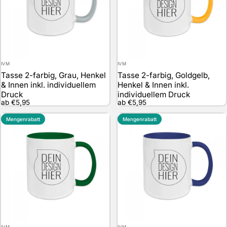
Anbieter:
Anbieter:
IVM
IVM
Tasse 2-farbig, Grau, Henkel
Tasse 2-farbig, Goldgelb,
& Innen inkl. individuellem
Henkel & Innen inkl.
Druck
individuellem Druck
ab €5,95
ab €5,95
Mengenrabatt
Mengenrabatt
Anbieter:
Anbieter:
IVM
IVM